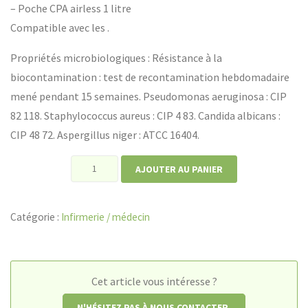
– Poche CPA airless 1 litre
Compatible avec les .
Propriétés microbiologiques : Résistance à la
biocontamination : test de recontamination hebdomadaire
mené pendant 15 semaines. Pseudomonas aeruginosa : CIP
82 118. Staphylococcus aureus : CIP 4 83. Candida albicans :
CIP 48 72. Aspergillus niger : ATCC 16404.
quantité
AJOUTER AU PANIER
de
Aniosafe
Catégorie :
Infirmerie / médecin
savon
doux
HF
Cet article vous intéresse ?
N'HÉSITEZ PAS À NOUS CONTACTER.