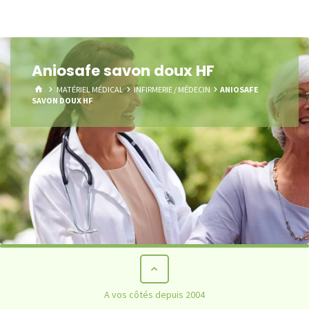
Aniosafe savon doux HF
HOME
MATÉRIEL MÉDICAL
INFIRMERIE / MÉDECIN
ANIOSAFE
SAVON DOUX HF
A vos côtés depuis 2004