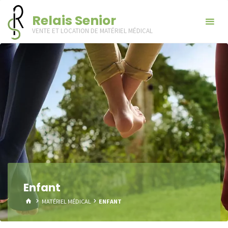
Skip
Relais Senior
to
VENTE ET LOCATION DE MATÉRIEL MÉDICAL
content
Enfant
HOME
MATÉRIEL MÉDICAL
ENFANT