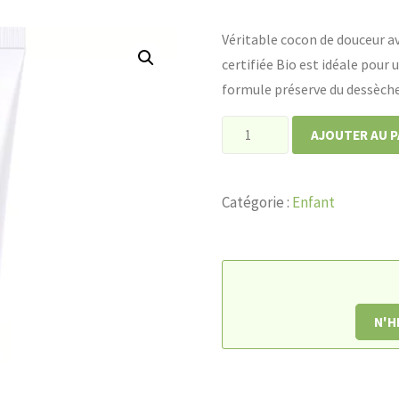
Véritable cocon de douceur av
certifiée Bio est idéale pour
formule préserve du dessèche
quantité
AJOUTER AU P
de
Cold
Catégorie :
Enfant
Cream
RIVADOUCE
bébé
certifié
Bio
N'H