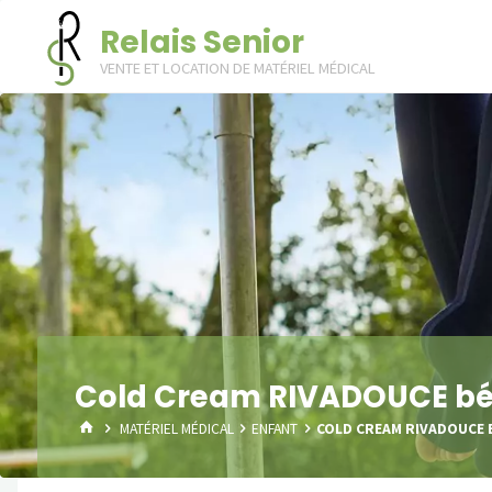
Skip
Relais Senior
to
VENTE ET LOCATION DE MATÉRIEL MÉDICAL
content
Cold Cream RIVADOUCE bébé
HOME
MATÉRIEL MÉDICAL
ENFANT
COLD CREAM RIVADOUCE B