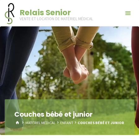
Skip
Relais Senior
to
VENTE ET LOCATION DE MATÉRIEL MÉDICAL
content
Couches bébé et junior
HOME
MATÉRIEL MÉDICAL
ENFANT
COUCHES BÉBÉ ET JUNIOR