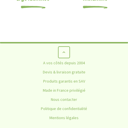
Antidérapant adhésif Dycem
A vos côtés depuis 2004
HOME
NON CLASSÉ
ANTIDÉRAPANT ADHÉSIF DYCEM
Devis & livraison gratuite
Produits garantis en SAV
Made in France privilégié
Nous contacter
Politique de confidentialité
Mentions légales