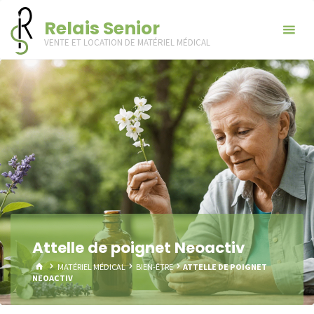
Skip
Relais Senior
to
VENTE ET LOCATION DE MATÉRIEL MÉDICAL
content
Attelle de poignet Neoactiv
HOME
MATÉRIEL MÉDICAL
BIEN-ÊTRE
ATTELLE DE POIGNET
NEOACTIV