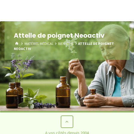
Attelle de poignet Neoactiv
HOME
MATÉRIEL MÉDICAL
BIEN-ÊTRE
ATTELLE DE POIGNET
NEOACTIV
A vos côtés depuis 2004