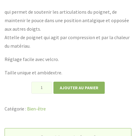
qui permet de soutenir les articulations du poignet, de
maintenir le pouce dans une position antalgique et opposée
aux autres doigts.
Attelle de poignet qui agit par compression et par la chaleur
du matériau.
Réglage facile avec velcro.
Taille unique et ambidextre.
quantité
AJOUTER AU PANIER
de
Attelle
Catégorie :
Bien-être
de
poignet
Neoactiv