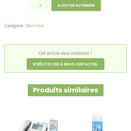
quantité
AJOUTER AU PANIER
de
Chaussettes
Catégorie :
Bien-être
de
protection
avant-
pied
Cet article vous intéresse ?
et
N'HÉSITEZ PAS À NOUS CONTACTER.
talon
Produits similaires