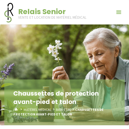
Skip
Relais Senior
to
VENTE ET LOCATION DE MATÉRIEL MÉDICAL
content
Chaussettes de protection
avant-pied et talon
HOME
MATÉRIEL MÉDICAL
BIEN-ÊTRE
CHAUSSETTES DE
PROTECTION AVANT-PIED ET TALON