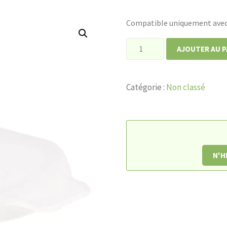
Compatible uniquement avec
quantité
AJOUTER AU P
de
Couvercle
Catégorie :
Non classé
pour
tasse
Handycup
N'H