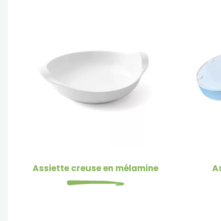
Assiette creuse en mélamine
A