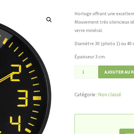
Horloge offrant une excellente 
Mouvement très silencieux id
verre minéral.
Diamètre 30 (photo 1) ou 40 
Épaisseur 3 cm.
quantité
AJOUTER AU P
de
Horloge
Catégorie :
Non classé
silencieuse
contraste