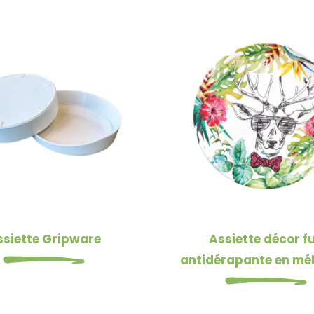
ssiette Gripware
Assiette décor f
antidérapante en mé