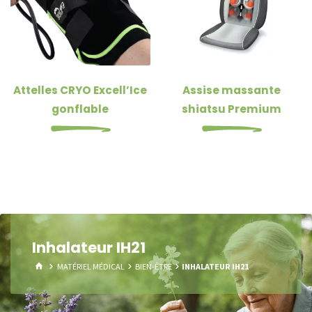
Attelles CRYO Excell’Ice
Assise massante
gonflable
shiatsu Premium
Inhalateur IH21
HOME
MATÉRIEL MÉDICAL
BIEN-ÊTRE
INHALATEUR IH21