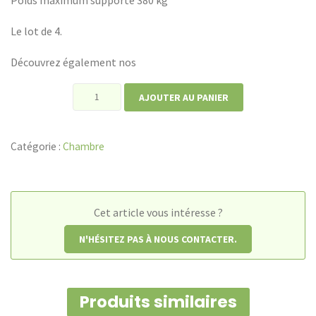
Le lot de 4.
Découvrez également nos
quantité
AJOUTER AU PANIER
de
Lot
Catégorie :
Chambre
de
4
pieds
sur-
Cet article vous intéresse ?
élévateurs
N'HÉSITEZ PAS À NOUS CONTACTER.
en
bambou
Produits similaires