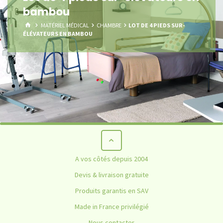
bambou
HOME
MATÉRIEL MÉDICAL
CHAMBRE
LOT DE 4 PIEDS SUR-
ÉLÉVATEURS EN BAMBOU
A vos côtés depuis 2004
Devis & livraison gratuite
Produits garantis en SAV
Made in France privilégié
Nous contacter