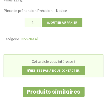
Pince de préhension Précision – Notice
quantité
AJOUTER AU PANIER
de
Pince
Catégorie :
Non classé
de
préhension
Précision
Cet article vous intéresse ?
N'HÉSITEZ PAS À NOUS CONTACTER.
Produits similaires