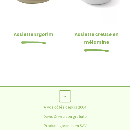
Assiette Ergorim
Assiette creuse en
mélamine
Pince de préhension Précision
A vos côtés depuis 2004
HOME
NON CLASSÉ
PINCE DE PRÉHENSION PRÉCISION
Devis & livraison gratuite
Produits garantis en SAV