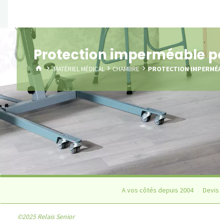
Protection imperméable po
HOME
MATÉRIEL MÉDICAL
CHAMBRE
PROTECTION IMPERMÉA
A vos côtés depuis 2004
Devis 
©2025 Relais Senior