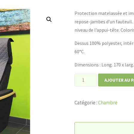
Protection matelassée et impe
repose-jambes d’un fauteuil. 
niveau de l’appui-tête. Coloris
Dessus 100% polyester, intér
60°C.
Dimensions : Long. 170 x larg.
quantité
AJOUTER AU P
de
Protection
Catégorie :
Chambre
imperméable
pour
fauteuil