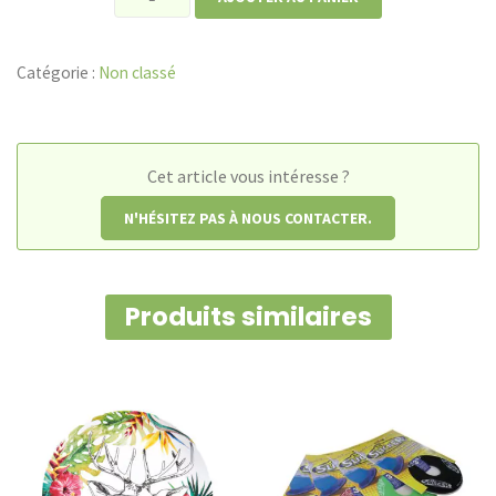
de
Set
Catégorie :
Non classé
antidérapant
Dycem
rond
Cet article vous intéresse ?
N'HÉSITEZ PAS À NOUS CONTACTER.
Produits similaires