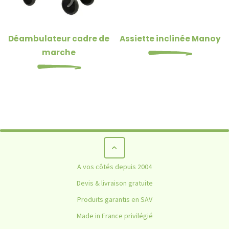
Déambulateur cadre de
Assiette inclinée Manoy
marche
Set antidérapant Dycem rond
A vos côtés depuis 2004
HOME
NON CLASSÉ
SET ANTIDÉRAPANT DYCEM ROND
Devis & livraison gratuite
Produits garantis en SAV
Made in France privilégié