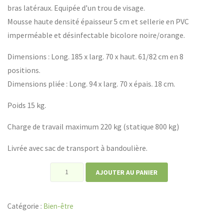
bras latéraux. Equipée d’un trou de visage.
Mousse haute densité épaisseur 5 cm et sellerie en PVC
imperméable et désinfectable bicolore noire/orange.
Dimensions : Long. 185 x larg. 70 x haut. 61/82 cm en 8
positions.
Dimensions pliée : Long. 94 x larg. 70 x épais. 18 cm.
Poids 15 kg.
Charge de travail maximum 220 kg (statique 800 kg)
Livrée avec sac de transport à bandoulière.
quantité
AJOUTER AU PANIER
de
Table
Catégorie :
Bien-être
de