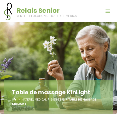
Skip
Relais Senior
to
VENTE ET LOCATION DE MATÉRIEL MÉDICAL
content
Table de massage KinLight
HOME
MATÉRIEL MÉDICAL
BIEN-ÊTRE
TABLE DE MASSAGE
KINLIGHT