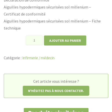
Aiguilles hypodermiques sécurisées sol millenium –
Certificat de conformité
Aiguilles hypodermiques sécurisées sol millenium – Fiche
technique
quantité
AJOUTER AU PANIER
de
Aiguilles
Catégorie :
Infirmerie / médecin
hypodermiques
sécurisées
sol
millenium
Cet article vous intéresse ?
N'HÉSITEZ PAS À NOUS CONTACTER.