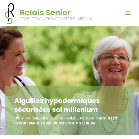
Skip
Relais Senior
to
VENTE ET LOCATION DE MATÉRIEL MÉDICAL
content
Aiguilles hypodermiques
sécurisées sol millenium
HOME
MATÉRIEL MÉDICAL
INFIRMERIE / MÉDECIN
AIGUILLES
HYPODERMIQUES SÉCURISÉES SOL MILLENIUM