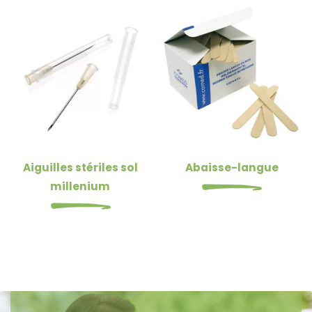
Aiguilles stériles sol
Abaisse-langue
millenium