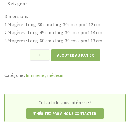
– 3 étagères
Dimensions :
1 étagère : Long. 30 cm x larg. 30 cm x prof. 12 cm
2 étagères : Long. 45 cm x larg. 30 cm x prof. 14 cm
3 étagères : Long. 60 cm x larg. 30 cm x prof. 13 cm
quantité
AJOUTER AU PANIER
de
Armoire
Catégorie :
Infirmerie / médecin
à
pharmacie
Cet article vous intéresse ?
N'HÉSITEZ PAS À NOUS CONTACTER.