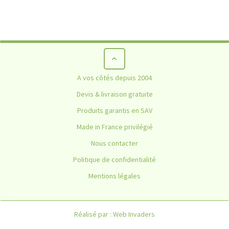
Bavoir à usage unique
A vos côtés depuis 2004
HOME
NON CLASSÉ
BAVOIR À USAGE UNIQUE
Devis & livraison gratuite
Produits garantis en SAV
Made in France privilégié
Nous contacter
Politique de confidentialité
Mentions légales
Réalisé par :
Web Invaders