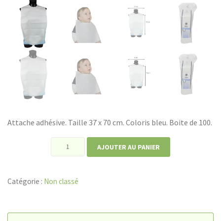
Attache adhésive. Taille 37 x 70 cm. Coloris bleu. Boite de 100.
quantité
AJOUTER AU PANIER
de
Bavoir
Catégorie :
Non classé
à
usage
unique