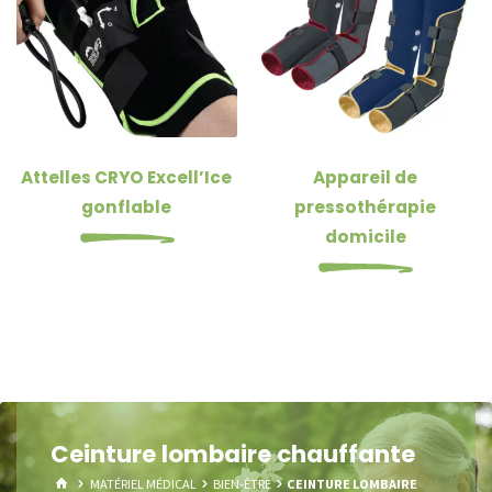
Attelles CRYO Excell’Ice
Appareil de
gonflable
pressothérapie
domicile
Ceinture lombaire chauffante
HOME
MATÉRIEL MÉDICAL
BIEN-ÊTRE
CEINTURE LOMBAIRE