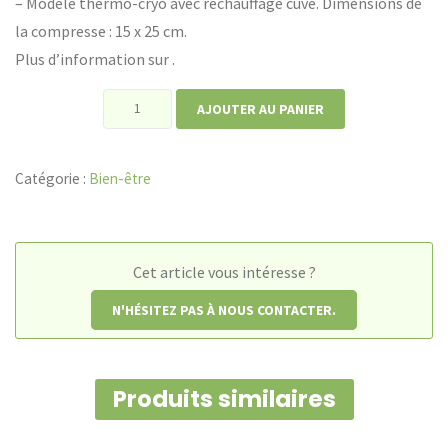
– Modèle thermo-cryo avec réchauffage cuve. Dimensions de
la compresse : 15 x 25 cm.
Plus d’information sur .
quantité
AJOUTER AU PANIER
de
Ceinture
Catégorie :
Bien-être
lombaire
chauffante
Cet article vous intéresse ?
N'HÉSITEZ PAS À NOUS CONTACTER.
Produits similaires