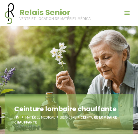
Skip
Relais Senior
to
VENTE ET LOCATION DE MATÉRIEL MÉDICAL
content
Ceinture lombaire chauffante
HOME
MATÉRIEL MÉDICAL
BIEN-ÊTRE
CEINTURE LOMBAIRE
CHAUFFANTE