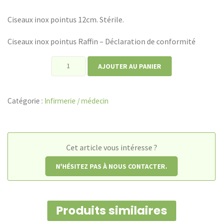
Ciseaux inox pointus 12cm. Stérile.
Ciseaux inox pointus Raffin – Déclaration de conformité
quantité
AJOUTER AU PANIER
de
Ciseaux
Catégorie :
Infirmerie / médecin
inox
pointus
Raffin
Cet article vous intéresse ?
N'HÉSITEZ PAS À NOUS CONTACTER.
Produits similaires