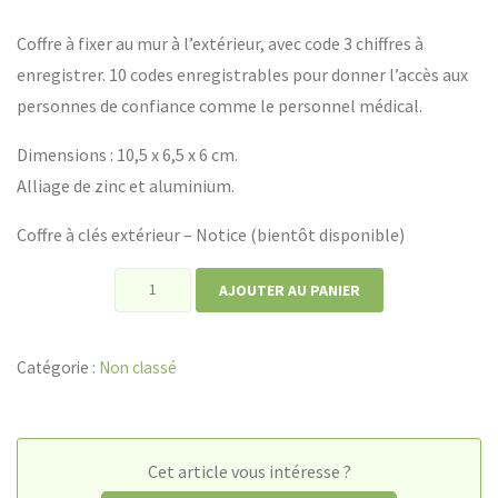
Coffre à fixer au mur à l’extérieur, avec code 3 chiffres à
enregistrer. 10 codes enregistrables pour donner l’accès aux
personnes de confiance comme le personnel médical.
Dimensions : 10,5 x 6,5 x 6 cm.
Alliage de zinc et aluminium.
Coffre à clés extérieur – Notice (bientôt disponible)
quantité
AJOUTER AU PANIER
de
Coffre
Catégorie :
Non classé
à
clés
extérieur
Cet article vous intéresse ?