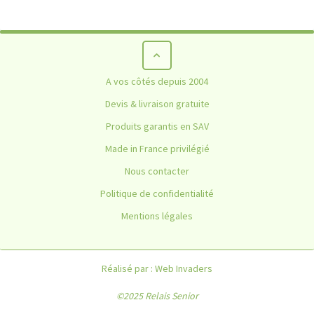
Coffre à clés extérieur
A vos côtés depuis 2004
HOME
NON CLASSÉ
COFFRE À CLÉS EXTÉRIEUR
Devis & livraison gratuite
Produits garantis en SAV
Made in France privilégié
Nous contacter
Politique de confidentialité
Mentions légales
Réalisé par :
Web Invaders
©2025 Relais Senior